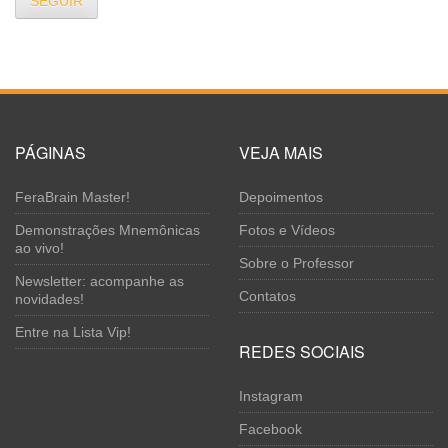
SEGUIR
PÁGINAS
VEJA MAIS
FeraBrain Master!
Depoimentos
Demonstrações Mnemônicas
Fotos e Vídeos
ao vivo!
Sobre o Professor
Newsletter: acompanhe as
Contatos
novidades!
Entre na Lista Vip!
REDES SOCIAIS
Instagram
Facebook