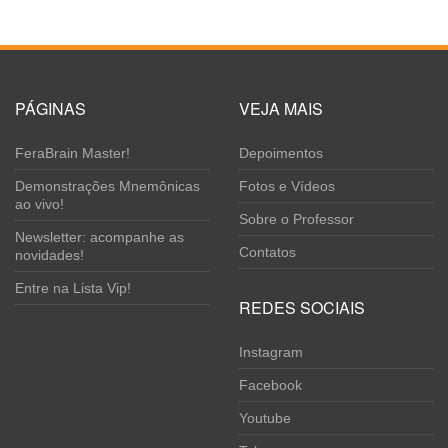
PÁGINAS
VEJA MAIS
FeraBrain Master!
Depoimentos
Demonstrações Mnemônicas
Fotos e Vídeos
ao vivo!
Sobre o Professor
Newsletter: acompanhe as
Contatos
novidades!
Entre na Lista Vip!
REDES SOCIAIS
Instagram
Facebook
Youtube